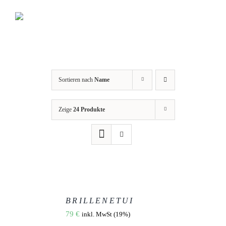
Zum
Inhalt
springen
Sortieren nach
Name
Zeige
24 Produkte
AUSFÜHRUNG
WÄHLEN
BRILLENETUI
DIESES
/
79
€
inkl. MwSt (19%)
PRODUKT
DETAILS
WEIST