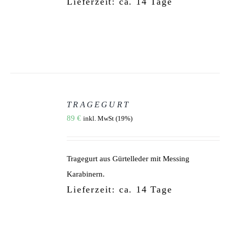
Lieferzeit: ca. 14 Tage
AUF
DER
PRODUKTSEITE
GEWÄHLT
WERDEN
AUSFÜHRUNG
WÄHLEN
TRAGEGURT
DIESES
/
89
€
inkl. MwSt (19%)
PRODUKT
DETAILS
WEIST
MEHRERE
VARIANTEN
AUF.
Tragegurt aus Gürtelleder mit Messing
DIE
OPTIONEN
Karabinern.
KÖNNEN
Lieferzeit: ca. 14 Tage
AUF
DER
PRODUKTSEITE
GEWÄHLT
WERDEN