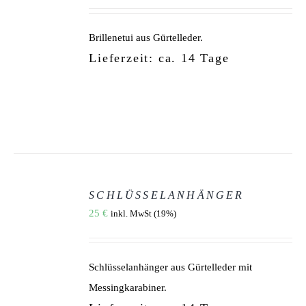
MEHRERE
VARIANTEN
AUF.
Brillenetui aus Gürtelleder.
DIE
OPTIONEN
Lieferzeit: ca. 14 Tage
KÖNNEN
AUF
DER
PRODUKTSEITE
GEWÄHLT
WERDEN
AUSFÜHRUNG
WÄHLEN
SCHLÜSSELANHÄNGER
DIESES
/
25
€
inkl. MwSt (19%)
PRODUKT
DETAILS
WEIST
MEHRERE
VARIANTEN
AUF.
Schlüsselanhänger aus Gürtelleder mit
DIE
OPTIONEN
Messingkarabiner.
KÖNNEN