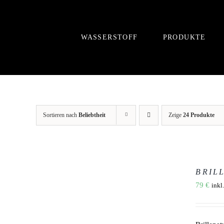
Zum
Inhalt
springen
WASSERSTOFF
PRODUKTE
Sortieren nach
Beliebtheit
Zeige
24 Produkte
AUSFÜHRUNG
WÄHLEN
BRIL
DIESES
/
79
€
inkl
PRODUKT
DETAILS
WEIST
MEHRERE
VARIANTEN
AUF.