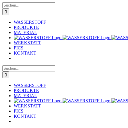
Zum
Suche
Inhalt
nach:
springen
WASSERSTOFF
PRODUKTE
MATERIAL
WERKSTATT
PICS
KONTAKT
Suche
nach:
WASSERSTOFF
PRODUKTE
MATERIAL
WERKSTATT
PICS
KONTAKT