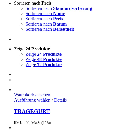
Sortieren nach
Preis
Sortieren nach
Standardsortierung
Sortieren nach
Name
Sortieren nach
Preis
Sortieren nach
Datum
Sortieren nach
Beliebtheit
Zeige
24 Produkte
Zeige
24 Produkte
Zeige
48 Produkte
Zeige
72 Produkte
Warenkorb ansehen
Dieses
Ausführung wählen
/
Details
Produkt
weist
TRAGEGURT
mehrere
Varianten
89
€
inkl. MwSt (19%)
auf.