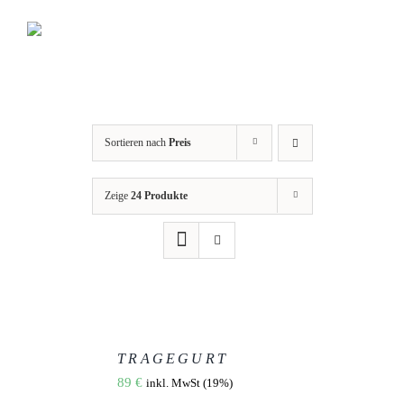
Zum
Inhalt
springen
Sortieren nach
Preis
Zeige
24 Produkte
AUSFÜHRUNG
WÄHLEN
TRAGEGURT
DIESES
/
89
€
inkl. MwSt (19%)
PRODUKT
DETAILS
WEIST