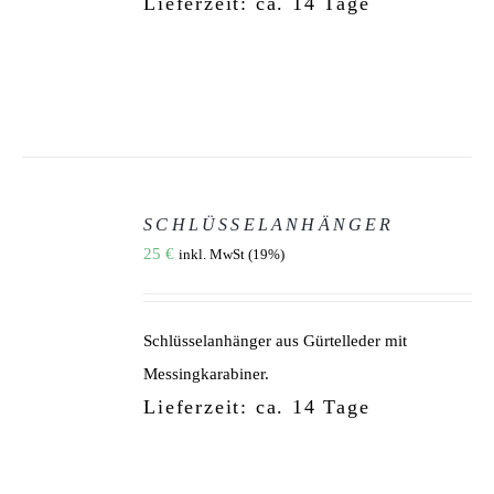
OPTIONEN
Lieferzeit: ca. 14 Tage
KÖNNEN
AUF
DER
PRODUKTSEITE
GEWÄHLT
WERDEN
AUSFÜHRUNG
WÄHLEN
SCHLÜSSELANHÄNGER
DIESES
/
25
€
inkl. MwSt (19%)
PRODUKT
DETAILS
WEIST
MEHRERE
VARIANTEN
AUF.
Schlüsselanhänger aus Gürtelleder mit
DIE
OPTIONEN
Messingkarabiner.
KÖNNEN
Lieferzeit: ca. 14 Tage
AUF
DER
PRODUKTSEITE
GEWÄHLT
WERDEN