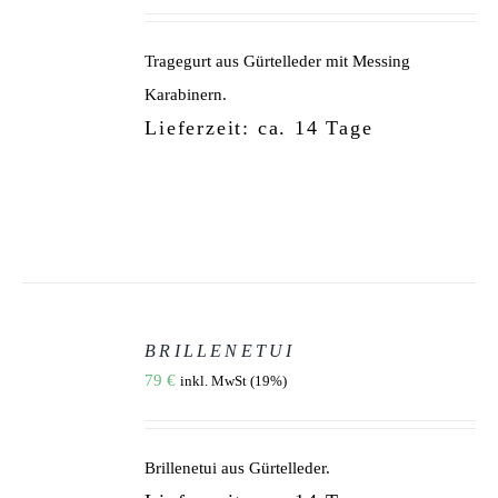
MEHRERE
VARIANTEN
AUF.
Tragegurt aus Gürtelleder mit Messing
DIE
OPTIONEN
Karabinern.
KÖNNEN
Lieferzeit: ca. 14 Tage
AUF
DER
PRODUKTSEITE
GEWÄHLT
WERDEN
AUSFÜHRUNG
WÄHLEN
BRILLENETUI
DIESES
/
79
€
inkl. MwSt (19%)
PRODUKT
DETAILS
WEIST
MEHRERE
VARIANTEN
AUF.
Brillenetui aus Gürtelleder.
DIE