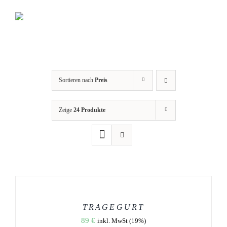
Zum
Inhalt
springen
Sortieren nach
Preis
Zeige
24 Produkte
AUSFÜHRUNG
WÄHLEN
DIESES
/
PRODUKT
DETAILS
WEIST
TRAGEGURT
MEHRERE
89
€
inkl. MwSt (19%)
VARIANTEN