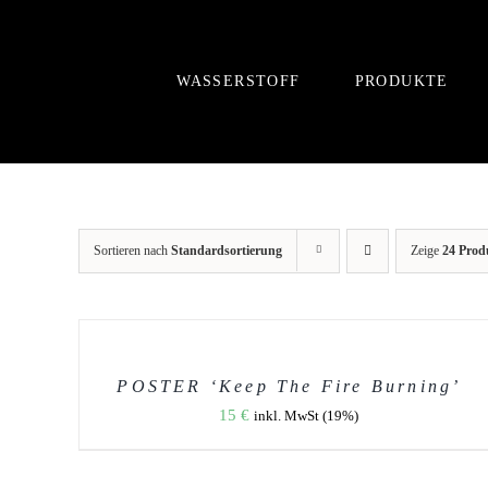
Zum
Inhalt
springen
WASSERSTOFF
PRODUKTE
Sortieren nach
Standardsortierung
Zeige
24 Prod
IN
DEN
WARENKORB
/
DETAILS
POSTER ‘Keep The Fire Burning’
15
€
inkl. MwSt (19%)