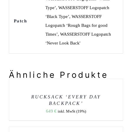
Type’, WASSERSTOFF Logopatch
‘Black Type’, WASSERSTOFF
Patch
Logopatch ‘Rough Bags for good
Times’, WASSERSTOFF Logopatch
‘Never Look Back'
Ähnliche Produkte
AUSFÜHRUNG
WÄHLEN
DIESES
/
PRODUKT
DETAILS
WEIST
RUCKSACK ‘EVERY DAY
MEHRERE
BACKPACK’
VARIANTEN
649
€
AUF.
inkl. MwSt (19%)
DIE
OPTIONEN
AUSFÜHRUNG
KÖNNEN
WÄHLEN
AUF