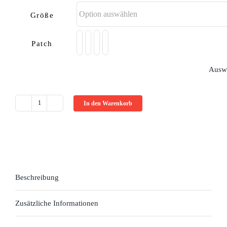
Größe
Patch
Ausw
In den Warenkorb
RIDE
OUT
BAG
Menge
Beschreibung
Zusätzliche Informationen