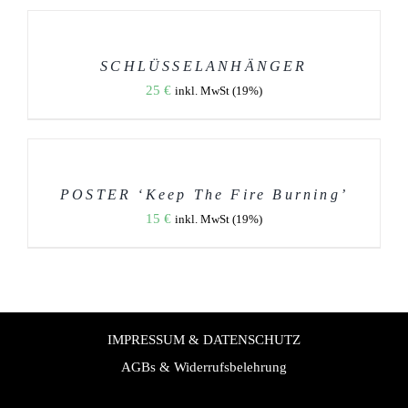
AUSFÜHRUNG
WÄHLEN
DIESES
/
PRODUKT
DETAILS
WEIST
SCHLÜSSELANHÄNGER
MEHRERE
25
€
inkl. MwSt (19%)
VARIANTEN
AUF.
IN
DIE
DEN
OPTIONEN
WARENKORB
KÖNNEN
AUF
/
DER
DETAILS
POSTER ‘Keep The Fire Burning’
PRODUKTSEITE
15
€
GEWÄHLT
inkl. MwSt (19%)
WERDEN
IMPRESSUM & DATENSCHUTZ
AGBs & Widerrufsbelehrung