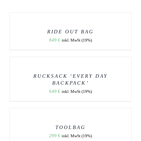
AUSFÜHRUNG
WÄHLEN
DIESES
/
PRODUKT
DETAILS
WEIST
RIDE OUT BAG
MEHRERE
849
€
inkl. MwSt (19%)
VARIANTEN
AUF.
DIE
AUSFÜHRUNG
OPTIONEN
WÄHLEN
KÖNNEN
DIESES
/
AUF
PRODUKT
DETAILS
DER
WEIST
RUCKSACK ‘EVERY DAY
PRODUKTSEITE
MEHRERE
BACKPACK’
GEWÄHLT
VARIANTEN
WERDEN
649
€
AUF.
inkl. MwSt (19%)
DIE
OPTIONEN
AUSFÜHRUNG
KÖNNEN
WÄHLEN
AUF
DIESES
/
DER
PRODUKT
DETAILS
PRODUKTSEITE
WEIST
TOOLBAG
GEWÄHLT
MEHRERE
WERDEN
299
€
inkl. MwSt (19%)
VARIANTEN