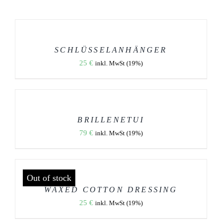
AUSFÜHRUNG
WÄHLEN
DIESES
/
PRODUKT
DETAILS
WEIST
SCHLÜSSELANHÄNGER
MEHRERE
25
€
inkl. MwSt (19%)
VARIANTEN
AUF.
DIE
AUSFÜHRUNG
OPTIONEN
WÄHLEN
KÖNNEN
DIESES
/
AUF
PRODUKT
DETAILS
DER
WEIST
BRILLENETUI
PRODUKTSEITE
MEHRERE
79
€
GEWÄHLT
inkl. MwSt (19%)
VARIANTEN
WERDEN
AUF.
DIE
OPTIONEN
DETAILS
KÖNNEN
Out of stock
AUF
DER
WAXED COTTON DRESSING
PRODUKTSEITE
25
€
GEWÄHLT
inkl. MwSt (19%)
WERDEN