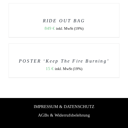
AUSFÜHRUNG
KÖNNEN
WÄHLEN
AUF
DIESES
/
DER
PRODUKT
DETAILS
PRODUKTSEITE
WEIST
RIDE OUT BAG
GEWÄHLT
MEHRERE
WERDEN
849
€
inkl. MwSt (19%)
VARIANTEN
AUF.
IN
DIE
DEN
OPTIONEN
WARENKORB
KÖNNEN
AUF
/
DER
DETAILS
POSTER ‘Keep The Fire Burning’
PRODUKTSEITE
15
€
GEWÄHLT
inkl. MwSt (19%)
WERDEN
IMPRESSUM & DATENSCHUTZ
AGBs & Widerrufsbelehrung