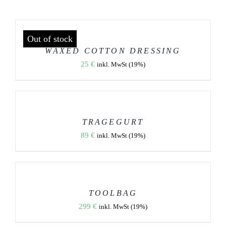
DETAILS
Out of stock
WAXED COTTON DRESSING
25
€
inkl. MwSt (19%)
AUSFÜHRUNG
WÄHLEN
DIESES
/
PRODUKT
DETAILS
WEIST
TRAGEGURT
MEHRERE
89
€
inkl. MwSt (19%)
VARIANTEN
AUF.
DIE
AUSFÜHRUNG
OPTIONEN
WÄHLEN
KÖNNEN
DIESES
/
AUF
PRODUKT
DETAILS
DER
WEIST
TOOLBAG
PRODUKTSEITE
MEHRERE
299
€
GEWÄHLT
inkl. MwSt (19%)
VARIANTEN
WERDEN
AUF.