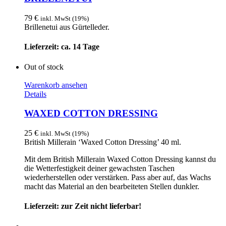
mehrere
Varianten
79
€
inkl. MwSt (19%)
auf.
Brillenetui aus Gürtelleder.
Die
Optionen
Lieferzeit: ca. 14 Tage
können
auf
Out of stock
der
Produktseite
Warenkorb ansehen
gewählt
Details
werden
WAXED COTTON DRESSING
25
€
inkl. MwSt (19%)
British Millerain ‘Waxed Cotton Dressing’ 40 ml.
Mit dem British Millerain Waxed Cotton Dressing kannst du
die Wetterfestigkeit deiner gewachsten Taschen
wiederherstellen oder verstärken. Pass aber auf, das Wachs
macht das Material an den bearbeiteten Stellen dunkler.
Lieferzeit: zur Zeit nicht lieferbar!