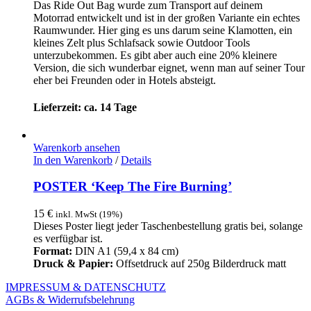
auf.
Das Ride Out Bag wurde zum Transport auf deinem
Die
Motorrad entwickelt und ist in der großen Variante ein echtes
Optionen
Raumwunder. Hier ging es uns darum seine Klamotten, ein
können
kleines Zelt plus Schlafsack sowie Outdoor Tools
auf
unterzubekommen. Es gibt aber auch eine 20% kleinere
der
Version, die sich wunderbar eignet, wenn man auf seiner Tour
Produktseite
eher bei Freunden oder in Hotels absteigt.
gewählt
werden
Lieferzeit: ca. 14 Tage
Warenkorb ansehen
In den Warenkorb
/
Details
POSTER ‘Keep The Fire Burning’
15
€
inkl. MwSt (19%)
Dieses Poster liegt jeder Taschenbestellung gratis bei, solange
es verfügbar ist.
Format:
DIN A1 (59,4 x 84 cm)
Druck & Papier:
Offsetdruck auf 250g Bilderdruck matt
IMPRESSUM & DATENSCHUTZ
AGBs & Widerrufsbelehrung