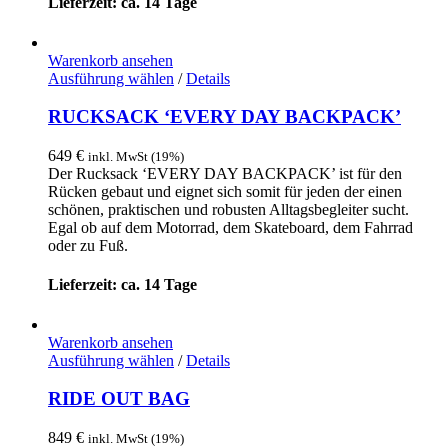
Lieferzeit: ca. 14 Tage
gewählt
werden
Warenkorb ansehen
Dieses
Ausführung wählen
/
Details
Produkt
weist
RUCKSACK ‘EVERY DAY BACKPACK’
mehrere
Varianten
649
€
inkl. MwSt (19%)
auf.
Der Rucksack ‘EVERY DAY BACKPACK’ ist für den
Die
Rücken gebaut und eignet sich somit für jeden der einen
Optionen
schönen, praktischen und robusten Alltagsbegleiter sucht.
können
Egal ob auf dem Motorrad, dem Skateboard, dem Fahrrad
auf
oder zu Fuß.
der
Produktseite
Lieferzeit: ca. 14 Tage
gewählt
werden
Warenkorb ansehen
Dieses
Ausführung wählen
/
Details
Produkt
weist
RIDE OUT BAG
mehrere
Varianten
849
€
inkl. MwSt (19%)