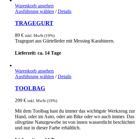
Warenkorb ansehen
Dieses
Ausführung wählen
/
Details
Produkt
weist
TRAGEGURT
mehrere
Varianten
89
€
inkl. MwSt (19%)
auf.
Tragegurt aus Gürtelleder mit Messing Karabinern.
Die
Optionen
Lieferzeit: ca. 14 Tage
können
auf
der
Warenkorb ansehen
Produktseite
Dieses
Ausführung wählen
/
Details
gewählt
Produkt
werden
weist
TOOLBAG
mehrere
Varianten
299
€
inkl. MwSt (19%)
auf.
Die
Mit dem Toolbag hast du immer das wichtigste Werkzeug zur
Optionen
Hand, oder im Auto, oder am Bike oder wo auch immer. Das
können
olivgrüne Naturgewebe ist von innen wasserdicht beschichtet
auf
und nur in dieser Farbe erhältlich.
der
Produktseite