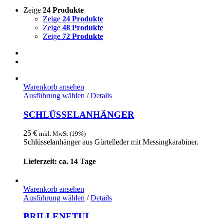
Zeige
24 Produkte
Zeige
24 Produkte
Zeige
48 Produkte
Zeige
72 Produkte
Warenkorb ansehen
Dieses
Ausführung wählen
/
Details
Produkt
weist
SCHLÜSSELANHÄNGER
mehrere
Varianten
25
€
inkl. MwSt (19%)
auf.
Schlüsselanhänger aus Gürtelleder mit Messingkarabiner.
Die
Optionen
Lieferzeit: ca. 14 Tage
können
auf
der
Warenkorb ansehen
Produktseite
Dieses
Ausführung wählen
/
Details
gewählt
Produkt
werden
weist
BRILLENETUI