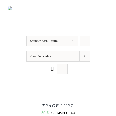
Zum
Inhalt
springen
Sortieren nach
Datum
Zeige
24 Produkte
AUSFÜHRUNG
WÄHLEN
DIESES
/
PRODUKT
DETAILS
WEIST
TRAGEGURT
MEHRERE
89
€
inkl. MwSt (19%)
VARIANTEN