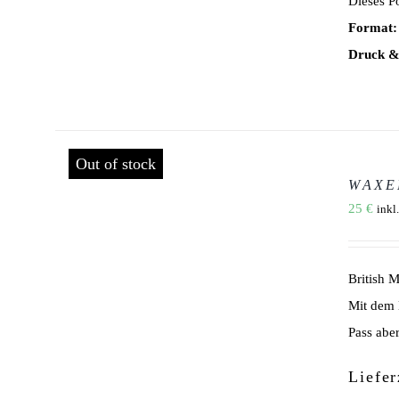
Dieses Po
Format:
Druck &
Out of stock
WAXE
DETAILS
25
€
inkl
British 
Mit dem 
Pass abe
Liefer