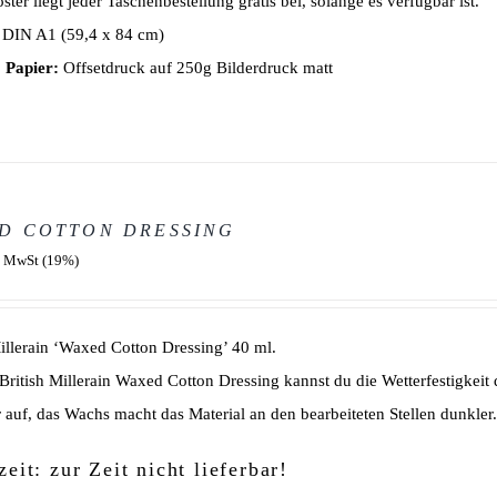
ster liegt jeder Taschenbestellung gratis bei, solange es verfügbar ist.
DIN A1 (59,4 x 84 cm)
 Papier:
Offsetdruck auf 250g Bilderdruck matt
D COTTON DRESSING
. MwSt (19%)
Millerain ‘Waxed Cotton Dressing’ 40 ml.
British Millerain Waxed Cotton Dressing kannst du die Wetterfestigkeit
r auf, das Wachs macht das Material an den bearbeiteten Stellen dunkler
zeit: zur Zeit nicht lieferbar!