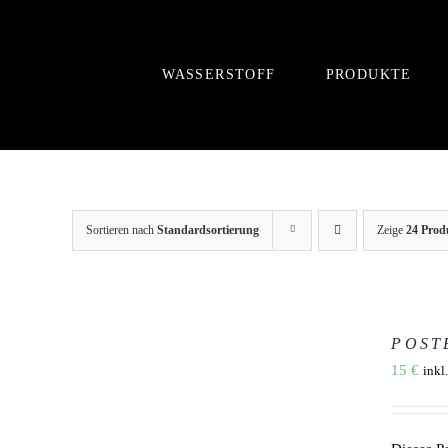
Zum
Inhalt
springen
WASSERSTOFF
PRODUKTE
Sortieren nach
Standardsortierung
Zeige
24 Prod
IN
DEN
POSTE
WARENKORB
/
15
€
inkl
DETAILS