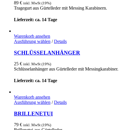
Varianten
89
€
inkl. MwSt (19%)
auf.
Tragegurt aus Gürtelleder mit Messing Karabinern.
Die
Optionen
Lieferzeit: ca. 14 Tage
können
auf
der
Warenkorb ansehen
Produktseite
Dieses
Ausführung wählen
/
Details
gewählt
Produkt
werden
weist
SCHLÜSSELANHÄNGER
mehrere
Varianten
25
€
inkl. MwSt (19%)
auf.
Schlüsselanhänger aus Gürtelleder mit Messingkarabiner.
Die
Optionen
Lieferzeit: ca. 14 Tage
können
auf
der
Warenkorb ansehen
Produktseite
Dieses
Ausführung wählen
/
Details
gewählt
Produkt
werden
weist
BRILLENETUI
mehrere
Varianten
79
€
inkl. MwSt (19%)
auf.
Brillenetui aus Gürtelleder.