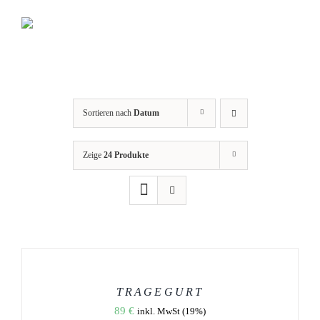
Zum
Inhalt
springen
Sortieren nach
Datum
Zeige
24 Produkte
AUSFÜHRUNG
WÄHLEN
DIESES
/
PRODUKT
DETAILS
WEIST
TRAGEGURT
MEHRERE
89
€
inkl. MwSt (19%)
VARIANTEN