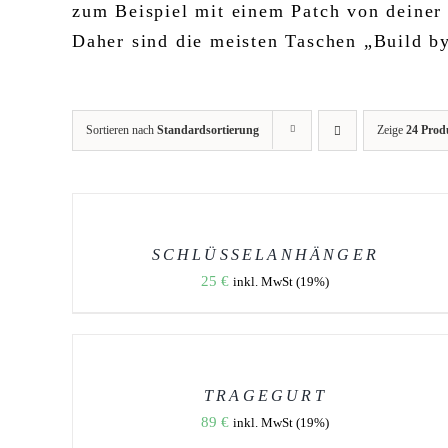
zum Beispiel mit einem Patch von deiner
Daher sind die meisten Taschen „Build b
Sortieren nach
Standardsortierung
Zeige
24 Prod
AUSFÜHRUNG
WÄHLEN
DIESES
/
PRODUKT
DETAILS
WEIST
SCHLÜSSELANHÄNGER
MEHRERE
25
€
inkl. MwSt (19%)
VARIANTEN
AUF.
DIE
AUSFÜHRUNG
OPTIONEN
WÄHLEN
KÖNNEN
DIESES
/
AUF
PRODUKT
DETAILS
DER
WEIST
TRAGEGURT
PRODUKTSEITE
MEHRERE
89
€
GEWÄHLT
inkl. MwSt (19%)
VARIANTEN
WERDEN
AUF.