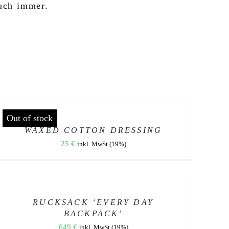
uch immer.
ETAILS
Out of stock
WAXED COTTON DRESSING
25
€
inkl. MwSt (19%)
USFÜHRUNG
ÄHLEN
IESES
/
RODUKT
ETAILS
EIST
RUCKSACK ‘EVERY DAY
EHRERE
BACKPACK’
ARIANTEN
649
€
UF.
inkl. MwSt (19%)